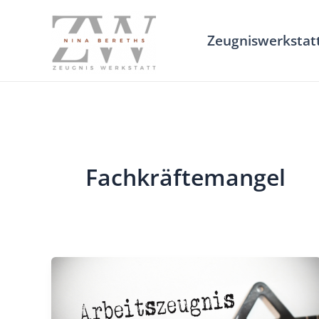
Zum
Inhalt
Zeugniswerkstat
springen
Fachkräftemangel