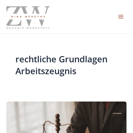
Zum
Inhalt
springen
Mai
Men
rechtliche Grundlagen
Arbeitszeugnis