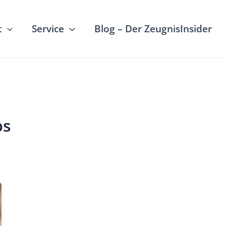
t
Service
Blog – Der ZeugnisInsider
ps